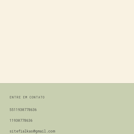
ENTRE EM CONTATO
5511930778636
11930778636
sitefialkas@gmail.com