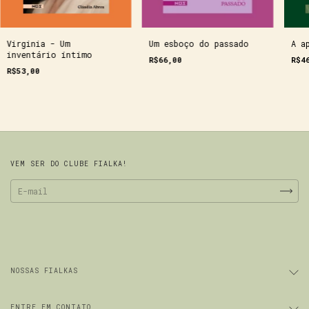
Virginia - Um
A a
Um esboço do passado
inventário íntimo
R$4
R$66,00
R$53,00
VEM SER DO CLUBE FIALKA!
NOSSAS FIALKAS
ENTRE EM CONTATO