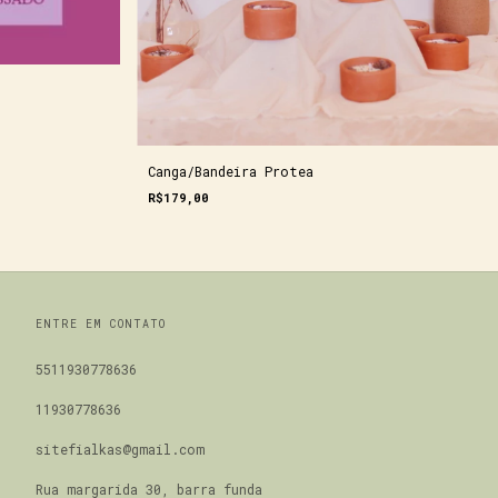
Canga/Bandeira Protea
R$179,00
ENTRE EM CONTATO
5511930778636
11930778636
sitefialkas@gmail.com
Rua margarida 30, barra funda