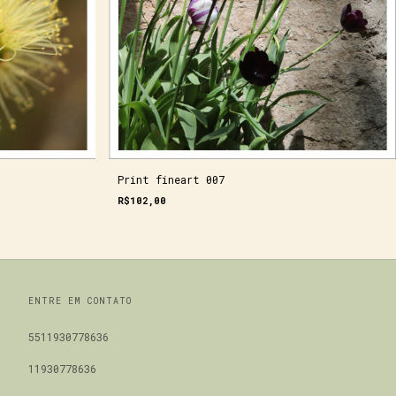
Print fineart 007
R$102,00
ENTRE EM CONTATO
5511930778636
11930778636