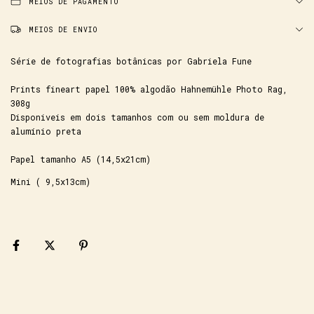
MEIOS DE PAGAMENTO
MEIOS DE ENVIO
Série de fotografias botânicas por Gabriela Fune
Prints fineart papel 100% algodão Hahnemühle Photo Rag,
308g
Disponiveis em dois tamanhos com ou sem moldura de
alumínio preta
Papel tamanho A5 (14,5x21cm)
Mini ( 9,5x13cm)