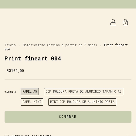
0
Início
.
Botanichrome (envios a partir de 7 dias)
.
Print fineart
004
Print fineart 004
R$102,00
PAPEL A5
COM MOLDURA PRETA DE ALUMÍNIO TAMANHO A5
TAMANHO
PAPEL MINI
MINI COM MOLDURA DE ALUMÍNIO PRETA