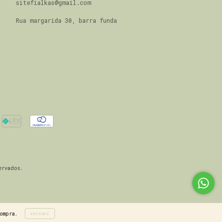
sitefialkas@gmail.com
Rua margarida 30, barra funda
ervados.
ompra.
ENTENDI